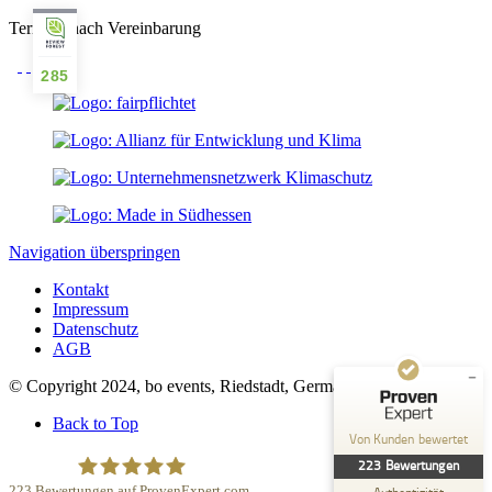
Termine nach Vereinbarung
285
Kundenbewertungen und Erfahrungen zu
bo events
Navigation überspringen
SEHR GUT
%
100
Kontakt
Empfehlungen auf
Impressum
ProvenExpert.com
5,00
/
4,93
Datenschutz
AGB
152
71
© Copyright 2024, bo events, Riedstadt, Germany
Bewertungen auf
5
Bewertungen von
ProvenExpert.com
anderen Quellen
Back to Top
Von Kunden bewertet
Blick aufs ProvenExpert-Profil werfen
223
Bewertungen
01.07.2026
223
Bewertungen auf ProvenExpert.com