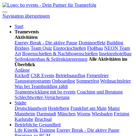
Navigation überspringen
Start
Teamevents
Aktivitäten
Energy Break - Die aktive Pause
Dominoeffekt
Building
Bridges
Team Quiz
Eisstockschießen
Floßbau
NEON Team
Art
Bogenschießen & Nachtbogenschießen
Insektenhotelbau
Seifenkistenbau & Seifenkistenrennen
Alle Aktivitäten im
Überblick
Anlässe
Kickoff
CSR Events
Betriebsausflug
Firmenfeier
Tagungsprogramm
Onboarding
Sommerfest
Weihnachtsfeier
Was bei Teambuilding zählt
Teamentwicklung mit bo events
Coaching und Beratung
Schlechtwetter-Versicherung
Städte
Deutschlandweit
Heidelberg
Frankfurt am Main
Mainz
Mannheim
Darmstadt
München
Worms
Wiesbaden
Freising
Karlsruhe
Bruchsal
Betriebliche Gesundheit
Life Kinetik Training
Energy Break - Die aktive Pause
Beratung zu BGM