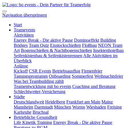
Navigation überspringen
Start
Teamevents
Aktivitäten
Energy Break - Die aktive Pause
Dominoeffekt
Building
Bridges
Team Quiz
Eisstockschießen
Floßbau
NEON Team
Art
Bogenschießen & Nachtbogenschießen
Insektenhotelbau
Seifenkistenbau & Seifenkistenrennen
Alle Aktivitäten im
Überblick
Anlässe
Kickoff
CSR Events
Betriebsausflug
Firmenfeier
Tagungsprogramm
Onboarding
Sommerfest
Weihnachtsfeier
Was bei Teambuilding zählt
Teamentwicklung mit bo events
Coaching und Beratung
Schlechtwetter-Versicherung
Städte
Deutschlandweit
Heidelberg
Frankfurt am Main
Mainz
Mannheim
Darmstadt
München
Worms
Wiesbaden
Freising
Karlsruhe
Bruchsal
Betriebliche Gesundheit
Life Kinetik Training
Energy Break - Die aktive Pause
Beratung zu BGM