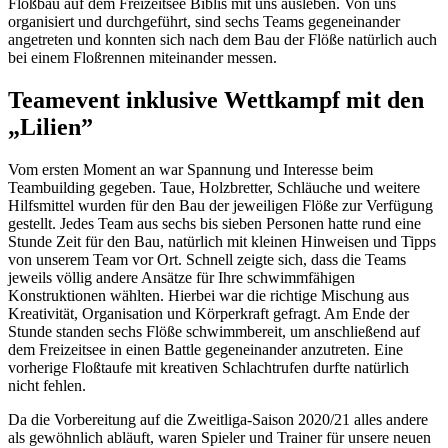
Floßbau auf dem Freizeitsee Biblis mit uns ausleben. Von uns
organisiert und durchgeführt, sind sechs Teams gegeneinander
angetreten und konnten sich nach dem Bau der Flöße natürlich auch
bei einem Floßrennen miteinander messen.
Teamevent inklusive Wettkampf mit den
„Lilien”
Vom ersten Moment an war Spannung und Interesse beim
Teambuilding gegeben. Taue, Holzbretter, Schläuche und weitere
Hilfsmittel wurden für den Bau der jeweiligen Flöße zur Verfügung
gestellt. Jedes Team aus sechs bis sieben Personen hatte rund eine
Stunde Zeit für den Bau, natürlich mit kleinen Hinweisen und Tipps
von unserem Team vor Ort. Schnell zeigte sich, dass die Teams
jeweils völlig andere Ansätze für Ihre schwimmfähigen
Konstruktionen wählten. Hierbei war die richtige Mischung aus
Kreativität, Organisation und Körperkraft gefragt. Am Ende der
Stunde standen sechs Flöße schwimmbereit, um anschließend auf
dem Freizeitsee in einen Battle gegeneinander anzutreten. Eine
vorherige Floßtaufe mit kreativen Schlachtrufen durfte natürlich
nicht fehlen.
Da die Vorbereitung auf die Zweitliga-Saison 2020/21 alles andere
als gewöhnlich abläuft, waren Spieler und Trainer für unsere neuen