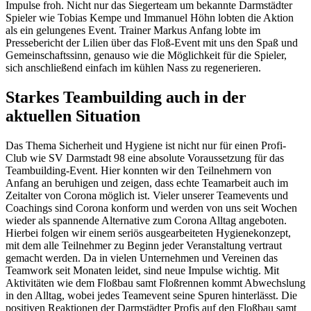
Impulse froh. Nicht nur das Siegerteam um bekannte Darmstädter
Spieler wie Tobias Kempe und Immanuel Höhn lobten die Aktion
als ein gelungenes Event. Trainer Markus Anfang lobte im
Pressebericht der Lilien über das Floß-Event mit uns den Spaß und
Gemeinschaftssinn, genauso wie die Möglichkeit für die Spieler,
sich anschließend einfach im kühlen Nass zu regenerieren.
Starkes Teambuilding auch in der
aktuellen Situation
Das Thema Sicherheit und Hygiene ist nicht nur für einen Profi-
Club wie SV Darmstadt 98 eine absolute Voraussetzung für das
Teambuilding-Event. Hier konnten wir den Teilnehmern von
Anfang an beruhigen und zeigen, dass echte Teamarbeit auch im
Zeitalter von Corona möglich ist. Vieler unserer Teamevents und
Coachings sind Corona konform und werden von uns seit Wochen
wieder als spannende Alternative zum Corona Alltag angeboten.
Hierbei folgen wir einem seriös ausgearbeiteten Hygienekonzept,
mit dem alle Teilnehmer zu Beginn jeder Veranstaltung vertraut
gemacht werden. Da in vielen Unternehmen und Vereinen das
Teamwork seit Monaten leidet, sind neue Impulse wichtig. Mit
Aktivitäten wie dem Floßbau samt Floßrennen kommt Abwechslung
in den Alltag, wobei jedes Teamevent seine Spuren hinterlässt. Die
positiven Reaktionen der Darmstädter Profis auf den Floßbau samt