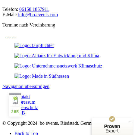
Telefon:
06158 1857911
E-Mail:
info@bo-events.com
Termine nach Vereinbarung
Kundenbewertungen und Erfahrungen zu
bo events
Navigation überspringen
SEHR GUT
%
100
Kontakt
Empfehlungen auf
Impressum
ProvenExpert.com
5,00
/
4,93
Datenschutz
285
AGB
152
71
© Copyright 2024, bo events, Riedstadt, Germany
Bewertungen auf
5
Bewertungen von
ProvenExpert.com
anderen Quellen
Back to Top