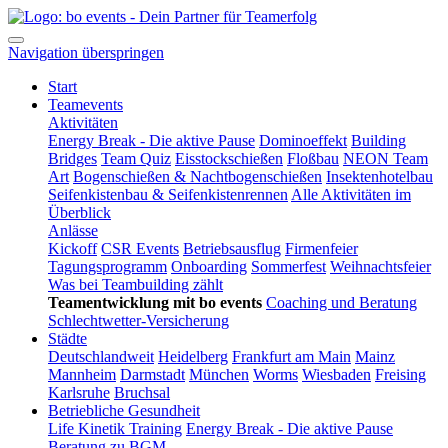
Navigation überspringen
Start
Teamevents
Aktivitäten
Energy Break - Die aktive Pause
Dominoeffekt
Building
Bridges
Team Quiz
Eisstockschießen
Floßbau
NEON Team
Art
Bogenschießen & Nachtbogenschießen
Insektenhotelbau
Seifenkistenbau & Seifenkistenrennen
Alle Aktivitäten im
Überblick
Anlässe
Kickoff
CSR Events
Betriebsausflug
Firmenfeier
Tagungsprogramm
Onboarding
Sommerfest
Weihnachtsfeier
Was bei Teambuilding zählt
Teamentwicklung mit bo events
Coaching und Beratung
Schlechtwetter-Versicherung
Städte
Deutschlandweit
Heidelberg
Frankfurt am Main
Mainz
Mannheim
Darmstadt
München
Worms
Wiesbaden
Freising
Karlsruhe
Bruchsal
Betriebliche Gesundheit
Life Kinetik Training
Energy Break - Die aktive Pause
Beratung zu BGM