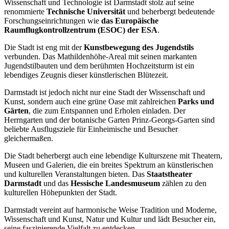
Wissenschaft und Technologie ist Darmstadt stolz auf seine
renommierte
Technische Universität
und beherbergt bedeutende
Forschungseinrichtungen wie
das Europäische
Raumflugkontrollzentrum (ESOC) der ESA
.
Die Stadt ist eng mit der
Kunstbewegung des Jugendstils
verbunden. Das Mathildenhöhe-Areal mit seinen markanten
Jugendstilbauten und dem berühmten Hochzeitsturm ist ein
lebendiges Zeugnis dieser künstlerischen Blütezeit.
Darmstadt ist jedoch nicht nur eine Stadt der Wissenschaft und
Kunst, sondern auch eine grüne Oase mit zahlreichen
Parks und
Gärten
, die zum Entspannen und Erholen einladen. Der
Herrngarten und der botanische Garten Prinz-Georgs-Garten sind
beliebte Ausflugsziele für Einheimische und Besucher
gleichermaßen.
Die Stadt beherbergt auch eine lebendige Kulturszene mit Theatern,
Museen und Galerien, die ein breites Spektrum an künstlerischen
und kulturellen Veranstaltungen bieten. Das
Staatstheater
Darmstadt
und das
Hessische Landesmuseum
zählen zu den
kulturellen Höhepunkten der Stadt.
Darmstadt vereint auf harmonische Weise Tradition und Moderne,
Wissenschaft und Kunst, Natur und Kultur und lädt Besucher ein,
seine faszinierende Vielfalt zu entdecken.