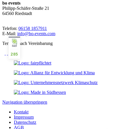
bo events
Philipp-Schäfer-Straße 21
64560 Riedstadt
Telefon:
06158 1857911
E-Mail:
info@bo-events.com
Termine nach Vereinbarung
285
Kundenbewertungen und Erfahrungen zu
bo events
Navigation überspringen
SEHR GUT
%
100
Kontakt
Empfehlungen auf
Impressum
ProvenExpert.com
5,00
/
4,93
Datenschutz
AGB