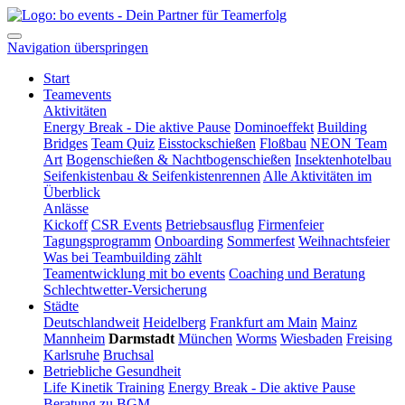
Navigation überspringen
Start
Teamevents
Aktivitäten
Energy Break - Die aktive Pause
Dominoeffekt
Building
Bridges
Team Quiz
Eisstockschießen
Floßbau
NEON Team
Art
Bogenschießen & Nachtbogenschießen
Insektenhotelbau
Seifenkistenbau & Seifenkistenrennen
Alle Aktivitäten im
Überblick
Anlässe
Kickoff
CSR Events
Betriebsausflug
Firmenfeier
Tagungsprogramm
Onboarding
Sommerfest
Weihnachtsfeier
Was bei Teambuilding zählt
Teamentwicklung mit bo events
Coaching und Beratung
Schlechtwetter-Versicherung
Städte
Deutschlandweit
Heidelberg
Frankfurt am Main
Mainz
Mannheim
Darmstadt
München
Worms
Wiesbaden
Freising
Karlsruhe
Bruchsal
Betriebliche Gesundheit
Life Kinetik Training
Energy Break - Die aktive Pause
Beratung zu BGM