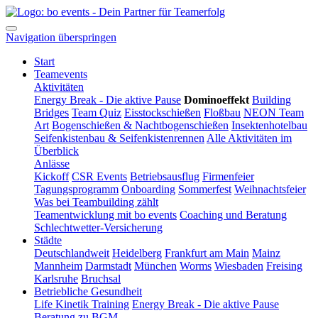
Navigation überspringen
Start
Teamevents
Aktivitäten
Energy Break - Die aktive Pause
Dominoeffekt
Building
Bridges
Team Quiz
Eisstockschießen
Floßbau
NEON Team
Art
Bogenschießen & Nachtbogenschießen
Insektenhotelbau
Seifenkistenbau & Seifenkistenrennen
Alle Aktivitäten im
Überblick
Anlässe
Kickoff
CSR Events
Betriebsausflug
Firmenfeier
Tagungsprogramm
Onboarding
Sommerfest
Weihnachtsfeier
Was bei Teambuilding zählt
Teamentwicklung mit bo events
Coaching und Beratung
Schlechtwetter-Versicherung
Städte
Deutschlandweit
Heidelberg
Frankfurt am Main
Mainz
Mannheim
Darmstadt
München
Worms
Wiesbaden
Freising
Karlsruhe
Bruchsal
Betriebliche Gesundheit
Life Kinetik Training
Energy Break - Die aktive Pause
Beratung zu BGM