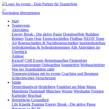
Navigation überspringen
Start
Teamevents
Aktivitäten
Energy Break - Die aktive Pause
Dominoeffekt
Building
Bridges
Team Quiz
Eisstockschießen
Floßbau
NEON Team
Art
Bogenschießen & Nachtbogenschießen
Insektenhotelbau
Seifenkistenbau & Seifenkistenrennen
Alle Aktivitäten im
Überblick
Anlässe
Kickoff
CSR Events
Betriebsausflug
Firmenfeier
Tagungsprogramm
Onboarding
Sommerfest
Weihnachtsfeier
Was bei Teambuilding zählt
Teamentwicklung mit bo events
Coaching und Beratung
Schlechtwetter-Versicherung
Städte
Deutschlandweit
Heidelberg
Frankfurt am Main
Mainz
Mannheim
Darmstadt
München
Worms
Wiesbaden
Freising
Karlsruhe
Bruchsal
Betriebliche Gesundheit
Life Kinetik Training
Energy Break - Die aktive Pause
Beratung zu BGM