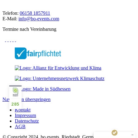
Telefon:
06158 1857911
E-Mail:
info@bo-events.com
Termine nach Vereinbarung
Kundenbewertungen und Erfahrungen zu
bo events
Navigation überspringen
SEHR GUT
%
100
285
Kontakt
Empfehlungen auf
Impressum
ProvenExpert.com
5,00
/
4,93
Datenschutz
AGB
152
71
© Copyright 2024, bo events, Riedstadt, Germany