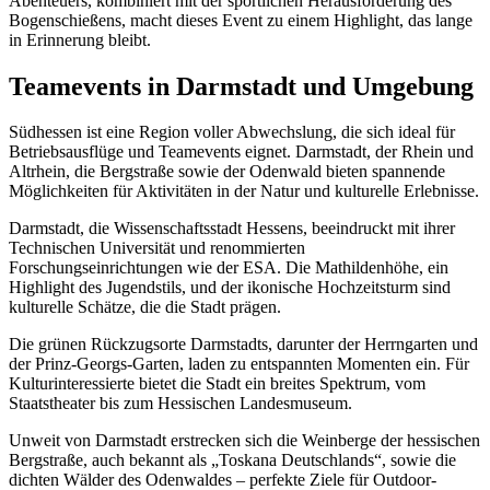
Abenteuers, kombiniert mit der sportlichen Herausforderung des
Bogenschießens, macht dieses Event zu einem Highlight, das lange
in Erinnerung bleibt.
Teamevents in Darmstadt und Umgebung
Südhessen ist eine Region voller Abwechslung, die sich ideal für
Betriebsausflüge und Teamevents eignet. Darmstadt, der Rhein und
Altrhein, die Bergstraße sowie der Odenwald bieten spannende
Möglichkeiten für Aktivitäten in der Natur und kulturelle Erlebnisse.
Darmstadt, die Wissenschaftsstadt Hessens, beeindruckt mit ihrer
Technischen Universität und renommierten
Forschungseinrichtungen wie der ESA. Die Mathildenhöhe, ein
Highlight des Jugendstils, und der ikonische Hochzeitsturm sind
kulturelle Schätze, die die Stadt prägen.
Die grünen Rückzugsorte Darmstadts, darunter der Herrngarten und
der Prinz-Georgs-Garten, laden zu entspannten Momenten ein. Für
Kulturinteressierte bietet die Stadt ein breites Spektrum, vom
Staatstheater bis zum Hessischen Landesmuseum.
Unweit von Darmstadt erstrecken sich die Weinberge der hessischen
Bergstraße, auch bekannt als „Toskana Deutschlands“, sowie die
dichten Wälder des Odenwaldes – perfekte Ziele für Outdoor-