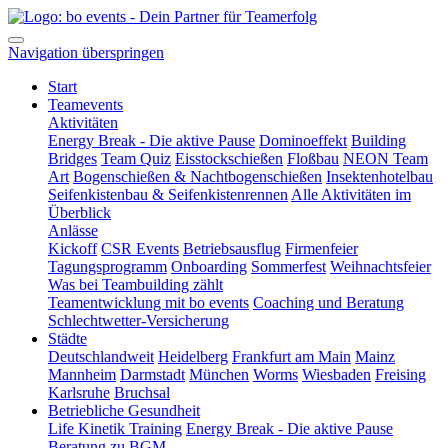
Navigation überspringen
Start
Teamevents
Aktivitäten
Energy Break - Die aktive Pause
Dominoeffekt
Building
Bridges
Team Quiz
Eisstockschießen
Floßbau
NEON Team
Art
Bogenschießen & Nachtbogenschießen
Insektenhotelbau
Seifenkistenbau & Seifenkistenrennen
Alle Aktivitäten im
Überblick
Anlässe
Kickoff
CSR Events
Betriebsausflug
Firmenfeier
Tagungsprogramm
Onboarding
Sommerfest
Weihnachtsfeier
Was bei Teambuilding zählt
Teamentwicklung mit bo events
Coaching und Beratung
Schlechtwetter-Versicherung
Städte
Deutschlandweit
Heidelberg
Frankfurt am Main
Mainz
Mannheim
Darmstadt
München
Worms
Wiesbaden
Freising
Karlsruhe
Bruchsal
Betriebliche Gesundheit
Life Kinetik Training
Energy Break - Die aktive Pause
Beratung zu BGM