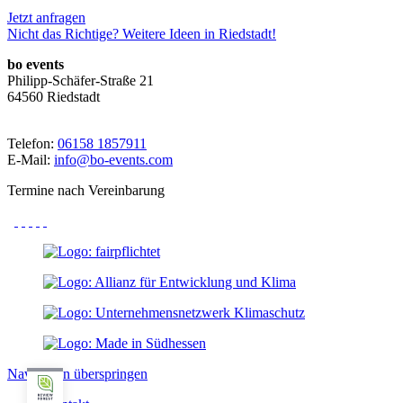
Jetzt anfragen
Nicht das Richtige? Weitere Ideen in Riedstadt!
bo events
Philipp-Schäfer-Straße 21
64560 Riedstadt
Telefon:
06158 1857911
E-Mail:
info@bo-events.com
Termine nach Vereinbarung
Kundenbewertungen und Erfahrungen zu
bo events
Navigation überspringen
SEHR GUT
%
100