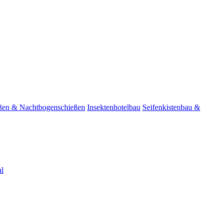
ßen & Nachtbogenschießen
Insektenhotelbau
Seifenkistenbau &
l