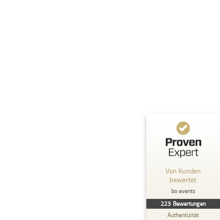
Kundenbewertungen und Erfahrungen zu
bo events
%
100
SEHR GUT
Empfehlungen auf
ProvenExpert.com
5,00
/
4,93
71
152
5
Bewertungen von
Bewertungen auf
anderen Quellen
ProvenExpert.com
Blick aufs ProvenExpert-Profil werfen
Von Kunden
bewertet
Anonym
4,20
bo events
Hat mir persönlich sehr gut gefallen, der
223
Bewertungen
Floßbau- Meister hat das sehr gutr gemacht
Authentizität