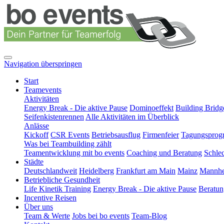
Navigation überspringen
Start
Teamevents
Aktivitäten
Energy Break - Die aktive Pause
Dominoeffekt
Building Bridg
Seifenkistenrennen
Alle Aktivitäten im Überblick
Anlässe
Kickoff
CSR Events
Betriebsausflug
Firmenfeier
Tagungspro
Was bei Teambuilding zählt
Teamentwicklung mit bo events
Coaching und Beratung
Schle
Städte
Deutschlandweit
Heidelberg
Frankfurt am Main
Mainz
Mannh
Betriebliche Gesundheit
Life Kinetik Training
Energy Break - Die aktive Pause
Beratu
Incentive Reisen
Über uns
Team & Werte
Jobs bei bo events
Team-Blog