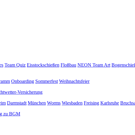
es
Team Quiz
Eisstockschießen
Floßbau
NEON Team Art
Bogenschie
gramm
Onboarding
Sommerfest
Weihnachtsfeier
chtwetter-Versicherung
eim
Darmstadt
München
Worms
Wiesbaden
Freising
Karlsruhe
Bruchsa
ng zu BGM