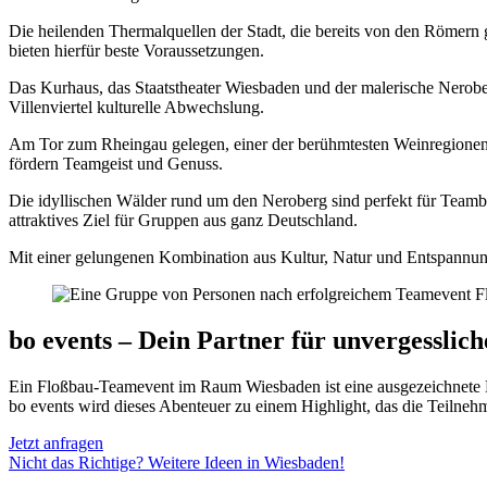
Die heilenden Thermalquellen der Stadt, die bereits von den Römer
bieten hierfür beste Voraussetzungen.
Das Kurhaus, das Staatstheater Wiesbaden und der malerische Neroberg
Villenviertel kulturelle Abwechslung.
Am Tor zum Rheingau gelegen, einer der berühmtesten Weinregionen 
fördern Teamgeist und Genuss.
Die idyllischen Wälder rund um den Neroberg sind perfekt für Teambu
attraktives Ziel für Gruppen aus ganz Deutschland.
Mit einer gelungenen Kombination aus Kultur, Natur und Entspannun
bo events – Dein Partner für unvergessli
Ein Floßbau-Teamevent im Raum Wiesbaden ist eine ausgezeichnete Mö
bo events wird dieses Abenteuer zu einem Highlight, das die Teilneh
Jetzt anfragen
Nicht das Richtige? Weitere Ideen in Wiesbaden!