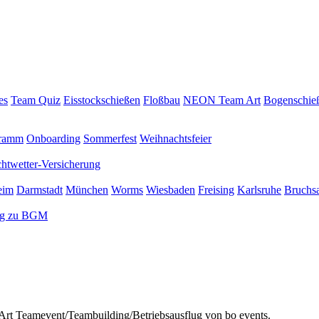
es
Team Quiz
Eisstockschießen
Floßbau
NEON Team Art
Bogenschie
gramm
Onboarding
Sommerfest
Weihnachtsfeier
chtwetter-Versicherung
eim
Darmstadt
München
Worms
Wiesbaden
Freising
Karlsruhe
Bruchsa
ng zu BGM