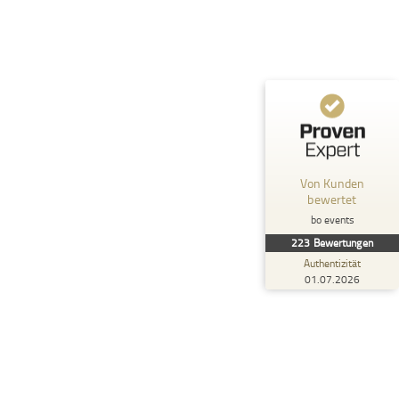
%
100
SEHR GUT
Empfehlungen auf
ProvenExpert.com
5,00
/
4,93
71
152
5
Bewertungen von
Bewertungen auf
anderen Quellen
ProvenExpert.com
Blick aufs ProvenExpert-Profil werfen
Von Kunden
bewertet
Anonym
4,20
bo events
Hat mir persönlich sehr gut gefallen, der
223
Bewertungen
Floßbau- Meister hat das sehr gutr gemacht
Authentizität
01.07.2026