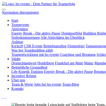
Navigation überspringen
Start
Teamevents
Aktivitäten
Energy Break - Die aktive Pause
Dominoeffekt
Building Bridg
Seifenkistenrennen
Alle Aktivitäten im Überblick
Anlässe
Kickoff
CSR Events
Betriebsausflug
Firmenfeier
Tagungspro
Was bei Teambuilding zählt
Teamentwicklung mit bo events
Coaching und Beratung
Schle
Städte
Deutschlandweit
Heidelberg
Frankfurt am Main
Mainz
Mannh
Betriebliche Gesundheit
Life Kinetik Training
Energy Break - Die aktive Pause
Beratu
Incentive Reisen
Über uns
Team & Werte
Jobs bei bo events
Team-Blog
Kontakt